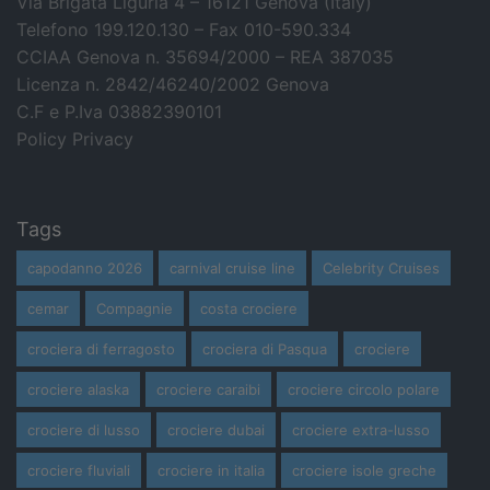
Via Brigata Liguria 4 – 16121 Genova (Italy)
Telefono 199.120.130 – Fax 010-590.334
CCIAA Genova n. 35694/2000 – REA 387035
Licenza n. 2842/46240/2002 Genova
C.F e P.Iva 03882390101
Policy Privacy
Tags
capodanno 2026
carnival cruise line
Celebrity Cruises
cemar
Compagnie
costa crociere
crociera di ferragosto
crociera di Pasqua
crociere
crociere alaska
crociere caraibi
crociere circolo polare
crociere di lusso
crociere dubai
crociere extra-lusso
crociere fluviali
crociere in italia
crociere isole greche