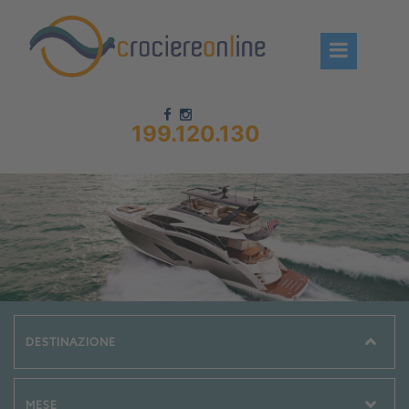
199.120.130
Chi siamo – CrociereOnLine
Destinazioni Crociere
Prenota crociere
News
Offerte crociere
Compagnie
Navi Crociera