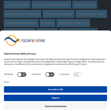
crociere lusso
crociere mediterraneo
crociere msc
crociere nord europa
crociere princess
crociere sui fiumi
crociere ultra lusso
cunard
Disney Cruise Line
expedition cruise
ferragosto
ferragosto in crociera
giro del mondo
miami
msc crociere
navi
navi crociera
navi in costruzione
Norwegian Cruise Line
oceania cruises
Pasqua
Pasqua in crociera
princess cruises
Royal Caribbean
Seabourn Cruises
Silversea
viaggio di nozze