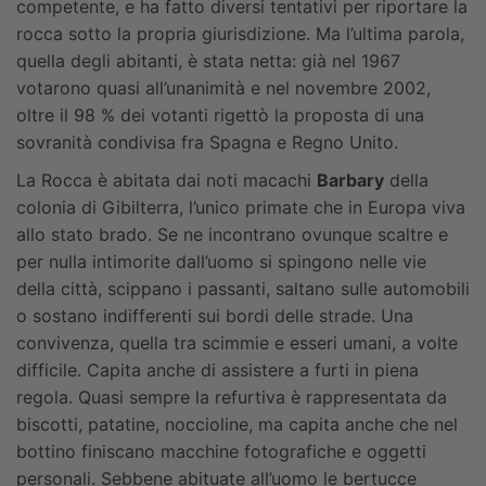
competente, e ha fatto diversi tentativi per riportare la
rocca sotto la propria giurisdizione. Ma l’ultima parola,
quella degli abitanti, è stata netta: già nel 1967
votarono quasi all’unanimità e nel novembre 2002,
oltre il 98 % dei votanti rigettò la proposta di una
sovranità condivisa fra Spagna e Regno Unito.
La Rocca è abitata dai noti macachi
Barbary
della
colonia di Gibilterra, l’unico primate che in Europa viva
allo stato brado. Se ne incontrano ovunque scaltre e
per nulla intimorite dall’uomo si spingono nelle vie
della città, scippano i passanti, saltano sulle automobili
o sostano indifferenti sui bordi delle strade. Una
convivenza, quella tra scimmie e esseri umani, a volte
difficile. Capita anche di assistere a furti in piena
regola. Quasi sempre la refurtiva è rappresentata da
biscotti, patatine, noccioline, ma capita anche che nel
bottino finiscano macchine fotografiche e oggetti
personali. Sebbene abituate all’uomo le bertucce