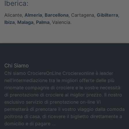
Iberica:
Alicante,
Almeria
,
Barcellona
, Cartagena,
Gibilterra
,
Ibiza
,
Malaga
,
Palma
, Valencia.
Chi Siamo
Chi siamo CrociereOnLine Crociereonline è leader
nell’intermediazione tra le migliori offerte delle più
rinomate compagnie di crociere e le vostre necessità
di prenotazione di crociere al miglior prezzo. Il nostro
esclusivo servizio di prenotazione on-line Vi
permetterà di prenotare il vostro viaggio dalla comoda
poltrona di casa, di ricevere il biglietto direttamente a
domicilio e di pagare …