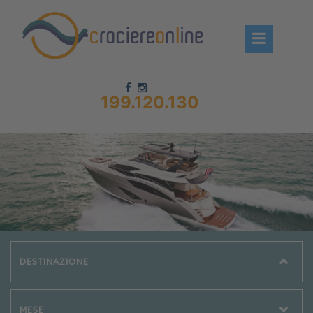
199.120.130
Chi siamo – CrociereOnLine
Destinazioni Crociere
Prenota crociere
News
Offerte crociere
Compagnie
Navi Crociera