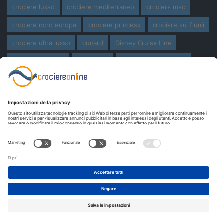
crociere lusso
crociere mediterraneo
crociere msc
crociere nord europa
crociere princess
crociere sui fiumi
crociere ultra lusso
cunard
Disney Cruise Line
expedition cruise
ferragosto
ferragosto in crociera
giro del mondo
miami
msc crociere
navi
navi crociera
navi in costruzione
Norwegian Cruise Line
oceania cruises
Pasqua
Pasqua in crociera
princess cruises
Royal Caribbean
Seabourn Cruises
Silversea
viaggio di nozze