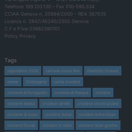
Telefono 199.120.130 – Fax 010-590.334
CCIAA Genova n. 35694/2000 – REA 387035
Licenza n. 2842/46240/2002 Genova
C.F e P.Iva 03882390101
Policy Privacy
Tags
capodanno 2026
carnival cruise line
Celebrity Cruises
cemar
Compagnie
costa crociere
crociera di ferragosto
crociera di Pasqua
crociere
crociere alaska
crociere caraibi
crociere circolo polare
crociere di lusso
crociere dubai
crociere extra-lusso
crociere fluviali
crociere in italia
crociere isole greche