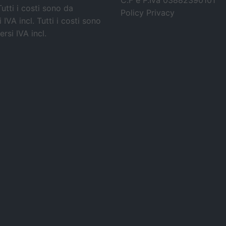
C.F e P.Iva 03882390101
Tutti i costi sono da
Policy Privacy
 IVA incl.
Tutti i costi sono
rsi IVA incl.