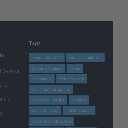
Tags
io
capodanno 2026
carnival cruise line
Celebrity Cruises
cemar
21 Genova
Compagnie
costa crociere
 010-
crociera di ferragosto
000 –
crociera di Pasqua
crociere
crociere alaska
crociere caraibi
02
crociere circolo polare