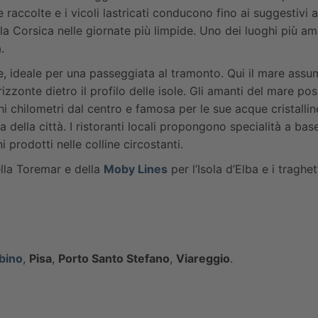
 raccolte e i vicoli lastricati conducono fino ai suggestivi
ella Corsica nelle giornate più limpide. Uno dei luoghi più a
.
re, ideale per una passeggiata al tramonto. Qui il mare assu
l’orizzonte dietro il profilo delle isole. Gli amanti del mar
chi chilometri dal centro e famosa per le sue acque cristallin
della città. I ristoranti locali propongono specialità a bas
prodotti nelle colline circostanti.
ella Toremar e della
Moby Lines
per l’Isola d’Elba e i traghet
bino
,
Pisa
,
Porto Santo Stefano
,
Viareggio
.