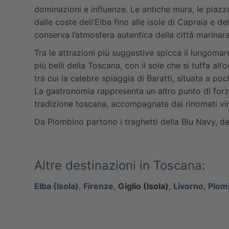
dominazioni e influenze. Le antiche mura, le piazze
dalle coste dell’Elba fino alle isole di Capraia e d
conserva l’atmosfera autentica della città marinara
Tra le attrazioni più suggestive spicca il lungoma
più belli della Toscana, con il sole che si tuffa al
tra cui la celebre spiaggia di Baratti, situata a po
La gastronomia rappresenta un altro punto di forza 
tradizione toscana, accompagnate dai rinomati vini 
Da Piombino partono i traghetti della Blu Navy, d
Altre destinazioni in Toscana:
Elba (Isola)
,
Firenze
,
Giglio (Isola)
,
Livorno
,
Piom