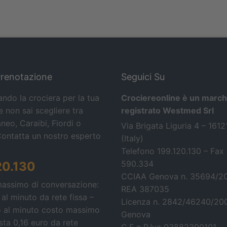
Prenotazione
Seguici Su
ando la crociera per la tua
Crociereonline è un march
 non sai scegliere tra
registrato Westmed Srl
neo, Caraibi, Fiordi o
Via Brigata Liguria 4 – 161
Contatta un nostro esperto
(Italy)
Telefono 199.120.130 – Fax
590.334
20.130
CCIAA Genova n. 35694/2
massimo di conversazione:
REA 387035
 al minuto da rete fissa –
Licenza n. 2842/46240/20
o al minuto costo massimo
Genova
osta 0,16 euro da rete