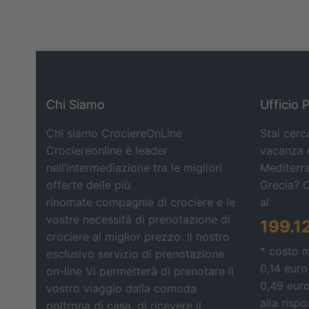
Chi Siamo
Ufficio 
Chi siamo CrociereOnLine
Stai cerc
Crociereonline è leader
vacanza e
nell’intermediazione tra le migliori
Mediterra
offerte delle più
Grecia? 
rinomate compagnie di crociere e le
al
vostre necessità di prenotazione di
199.1
crociere al miglior prezzo. Il nostro
* costo 
esclusivo servizio di prenotazione
0,14 euro
on-line Vi permetterà di prenotare il
0,49 eur
vostro viaggio dalla comoda
alla risp
poltrona di casa, di ricevere il