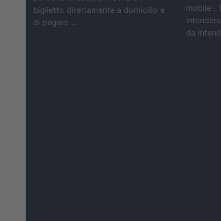
mobile . 
biglietto direttamente a domicilio e
intendersi
di pagare …
da intende