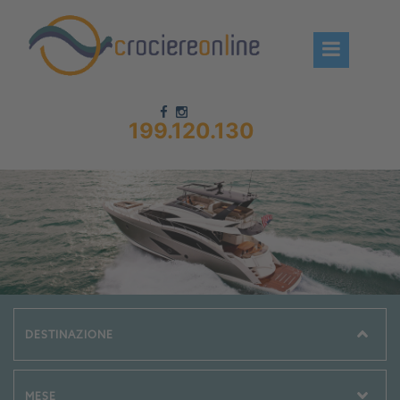
199.120.130
Chi siamo – CrociereOnLine
Destinazioni Crociere
Prenota crociere
News
Offerte crociere
Compagnie
Navi Crociera