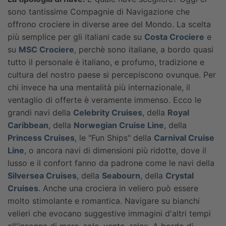
sono tantissime Compagnie di Navigazione che
offrono crociere in diverse aree del Mondo. La scelta
più semplice per gli italiani cade su
Costa Crociere
e
su
MSC Crociere
, perchè sono italiane, a bordo quasi
tutto il personale è italiano, e profumo, tradizione e
cultura del nostro paese si percepiscono ovunque. Per
chi invece ha una mentalità più internazionale, il
ventaglio di offerte è veramente immenso. Ecco le
grandi navi della
Celebrity Cruises
, della
Royal
Caribbean
, della
Norwegian Cruise Line
, della
Princess Cruises
, le "Fun Ships" della
Carnival Cruise
Line
, o ancora navi di dimensioni più ridotte, dove il
lusso e il confort fanno da padrone come le navi della
Silversea Cruises
, della
Seabourn
, della
Crystal
Cruises
. Anche una crociera in veliero può essere
molto stimolante e romantica. Navigare su bianchi
velieri che evocano suggestive immagini d'altri tempi
all'insegna di mare, sole, vento, relax. A bordo di