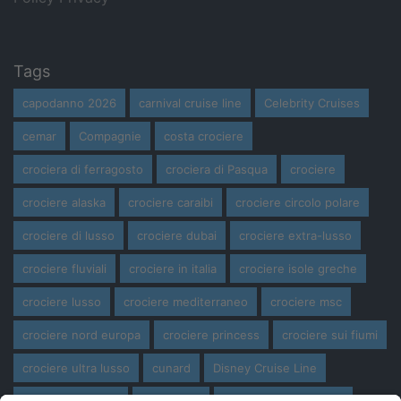
Tags
capodanno 2026
carnival cruise line
Celebrity Cruises
cemar
Compagnie
costa crociere
crociera di ferragosto
crociera di Pasqua
crociere
crociere alaska
crociere caraibi
crociere circolo polare
crociere di lusso
crociere dubai
crociere extra-lusso
crociere fluviali
crociere in italia
crociere isole greche
crociere lusso
crociere mediterraneo
crociere msc
crociere nord europa
crociere princess
crociere sui fiumi
crociere ultra lusso
cunard
Disney Cruise Line