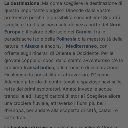
La destinazione:
Ma come scegliere la destinazione di
questo importante viaggio? Dipende dalle vostre
preferenze perché le possibilità sono infinite! Si potrà
scegliere tra il fascinoso sole di mezzanotte del
Nord
Europa
o il calore delle isole dei
Caraibi
, fra le
paradisiache isole della
Polinesia
o la maestosità della
natura in
Alaska
e ancora, il
Mediterraneo
, con
offerte sugli itinerari di Oriente e Occidente. Per le
giovani coppie di sposi dallo spirito avventuroso c'è la
crociera
transatlantica
, o le crociere di esplorazione!
Finalmente la possibilità di attraversare l'Oceano
Atlantico a bordo di confortevoli e spaziose navi sulle
rotte dei primi esploratori. Amate invece le acque
tranquille ed i luoghi carichi di storia? Scegliete allora
una crociera fluviale, attraverso i fiumi più belli
d'Europa, per andare alla scoperta di città, castelli e
cattedrali..
La tipologia di nave:
E quale nave scegliere? Oggi ci