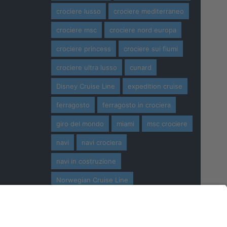
crociere lusso
crociere mediterraneo
crociere msc
crociere nord europa
crociere princess
crociere sui fiumi
crociere ultra lusso
cunard
Disney Cruise Line
expedition cruise
ferragosto
ferragosto in crociera
giro del mondo
miami
msc crociere
navi
navi crociera
navi in costruzione
Norwegian Cruise Line
oceania cruises
Pasqua
Pasqua in crociera
princess cruises