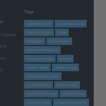
Tags
io
capodanno 2026
carnival cruise line
Celebrity Cruises
cemar
21 Genova
Compagnie
costa crociere
 010-
crociera di ferragosto
000 –
crociera di Pasqua
crociere
crociere alaska
crociere caraibi
02
crociere circolo polare
crociere di lusso
crociere dubai
crociere extra-lusso
crociere fluviali
crociere in italia
crociere isole greche