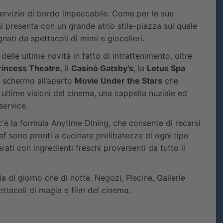
rvizio di bordo impeccabile. Come per le sue
 presenta con un grande atrio stile-piazza sul quale
nati da spettacoli di mimi e giocolieri.
elle ultime novità in fatto di intrattenimento, oltre
rincess Theatre
, il
Casinò Gatsby’s
, la
Lotus Spa
i schermo all’aperto
Movie Under the Stars
che
e ultime visioni del cinema, una cappella nuziale ed
service.
'è la formula Anytime Dining, che consente di recarsi
chef sono pronti a cucinare prelibatezze di ogni tipo
arati con ingredienti freschi provenienti da tutto il
a di giorno che di notte. Negozi, Piscine, Gallerie
ettacoli di magia e film del cinema.