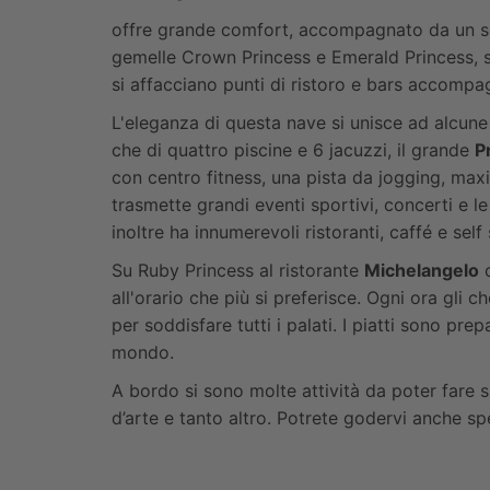
offre grande comfort, accompagnato da un se
gemelle Crown Princess e Emerald Princess, si
si affacciano punti di ristoro e bars accompag
L'eleganza di questa nave si unisce ad alcune d
che di quattro piscine e 6 jacuzzi, il grande
P
con centro fitness, una pista da jogging, max
trasmette grandi eventi sportivi, concerti e l
inoltre ha innumerevoli ristoranti, caffé e self 
Su Ruby Princess al ristorante
Michelangelo
c
all'orario che più si preferisce. Ogni ora gli 
per soddisfare tutti i palati. I piatti sono prep
mondo.
A bordo si sono molte attività da poter fare si
d’arte e tanto altro. Potrete godervi anche sp