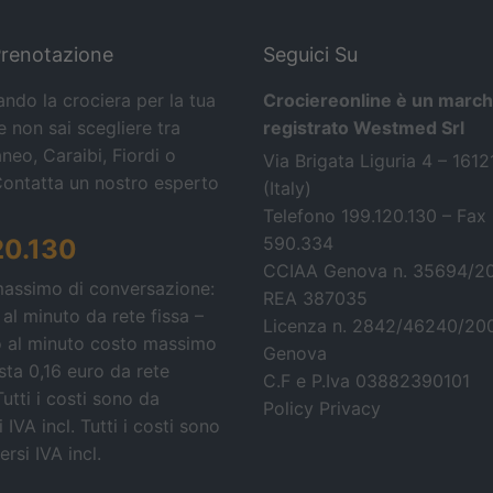
Prenotazione
Seguici Su
ando la crociera per la tua
Crociereonline è un march
 non sai scegliere tra
registrato Westmed Srl
neo, Caraibi, Fiordi o
Via Brigata Liguria 4 – 161
Contatta un nostro esperto
(Italy)
Telefono 199.120.130 – Fax
590.334
20.130
CCIAA Genova n. 35694/2
massimo di conversazione:
REA 387035
 al minuto da rete fissa –
Licenza n. 2842/46240/20
o al minuto costo massimo
Genova
osta 0,16 euro da rete
C.F e P.Iva 03882390101
Tutti i costi sono da
Policy Privacy
 IVA incl.
Tutti i costi sono
rsi IVA incl.