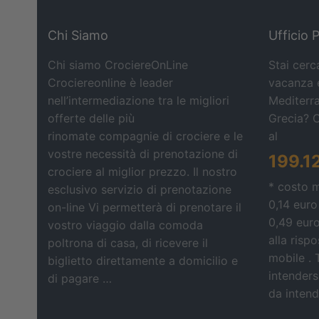
Chi Siamo
Ufficio 
Chi siamo CrociereOnLine
Stai cerc
Crociereonline è leader
vacanza e
nell’intermediazione tra le migliori
Mediterra
offerte delle più
Grecia? 
rinomate compagnie di crociere e le
al
vostre necessità di prenotazione di
199.1
crociere al miglior prezzo. Il nostro
* costo 
esclusivo servizio di prenotazione
0,14 euro
on-line Vi permetterà di prenotare il
0,49 eur
vostro viaggio dalla comoda
alla risp
poltrona di casa, di ricevere il
mobile . 
biglietto direttamente a domicilio e
intendersi
di pagare …
da intende