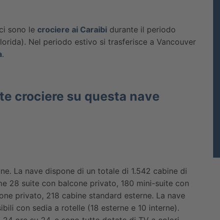
 ci sono le
crociere ai Caraibi
durante il periodo
lorida). Nel periodo estivo si trasferisce a Vancouver
a
.
rte crociere su questa nave
ne. La nave dispone di un totale di 1.542 cabine di
ime 28 suite con balcone privato, 180 mini-suite con
one privato, 218 cabine standard esterne. La nave
ili con sedia a rotelle (18 esterne e 10 interne).
a 24 ore su 24, e sono tutte dotate di TV a colori,