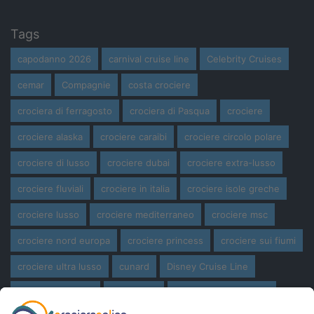
Tags
capodanno 2026
carnival cruise line
Celebrity Cruises
cemar
Compagnie
costa crociere
crociera di ferragosto
crociera di Pasqua
crociere
crociere alaska
crociere caraibi
crociere circolo polare
crociere di lusso
crociere dubai
crociere extra-lusso
crociere fluviali
crociere in italia
crociere isole greche
crociere lusso
crociere mediterraneo
crociere msc
crociere nord europa
crociere princess
crociere sui fiumi
crociere ultra lusso
cunard
Disney Cruise Line
expedition cruise
ferragosto
ferragosto in crociera