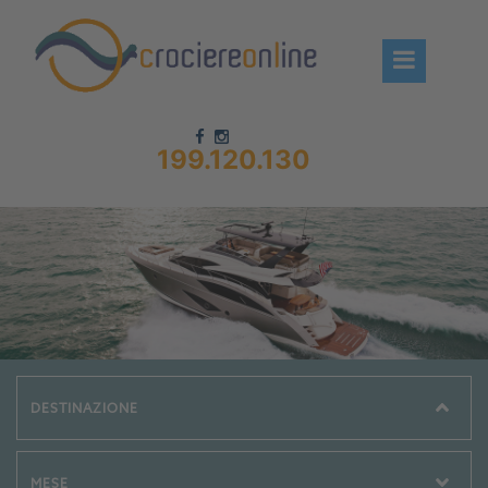
199.120.130
Chi siamo – CrociereOnLine
Destinazioni Crociere
Prenota crociere
News
Offerte crociere
Compagnie
Navi Crociera