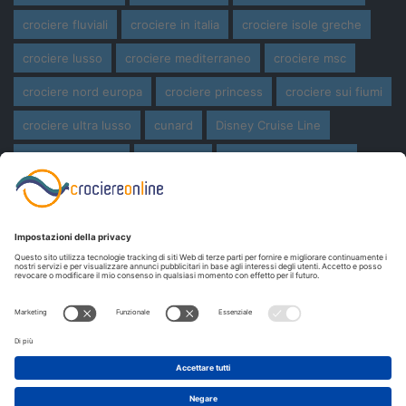
crociere fluviali
crociere in italia
crociere isole greche
crociere lusso
crociere mediterraneo
crociere msc
crociere nord europa
crociere princess
crociere sui fiumi
crociere ultra lusso
cunard
Disney Cruise Line
expedition cruise
ferragosto
ferragosto in crociera
giro del mondo
miami
msc crociere
navi
navi crociera
navi in costruzione
Norwegian Cruise Line
oceania cruises
Pasqua
Pasqua in crociera
princess cruises
Royal Caribbean
Seabourn Cruises
Silversea
viaggio di nozze