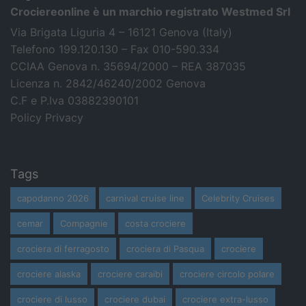
Crociereonline è un marchio registrato Westmed Srl
Via Brigata Liguria 4 – 16121 Genova (Italy)
Telefono 199.120.130 – Fax 010-590.334
CCIAA Genova n. 35694/2000 – REA 387035
Licenza n. 2842/46240/2002 Genova
C.F e P.Iva 03882390101
Policy Privacy
Tags
capodanno 2026
carnival cruise line
Celebrity Cruises
cemar
Compagnie
costa crociere
crociera di ferragosto
crociera di Pasqua
crociere
crociere alaska
crociere caraibi
crociere circolo polare
crociere di lusso
crociere dubai
crociere extra-lusso