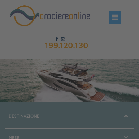
199.120.130
Chi siamo – CrociereOnLine
Destinazioni Crociere
Prenota crociere
News
Offerte crociere
Compagnie
Navi Crociera