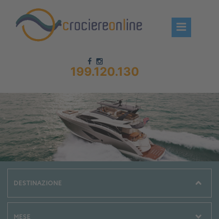
199.120.130
Chi siamo – CrociereOnLine
Destinazioni Crociere
Prenota crociere
News
Offerte crociere
Compagnie
Navi Crociera