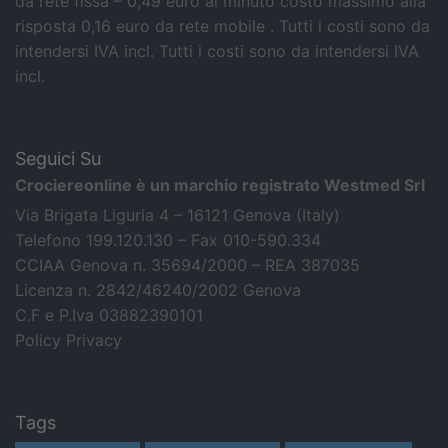
da rete fissa – 0,49 euro al minuto costo massimo alla
risposta 0,16 euro da rete mobile . Tutti i costi sono da
intendersi IVA incl.
Tutti i costi sono da intendersi IVA
incl.
Seguici Su
Crociereonline è un marchio registrato Westmed Srl
Via Brigata Liguria 4 – 16121 Genova (Italy)
Telefono 199.120.130 – Fax 010-590.334
CCIAA Genova n. 35694/2000 – REA 387035
Licenza n. 2842/46240/2002 Genova
C.F e P.Iva 03882390101
Policy Privacy
Tags