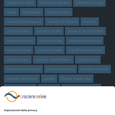
capodanno 2026
carnival cruise line
Celebrity Cruises
cemar
Compagnie
costa crociere
crociera di ferragosto
crociera di Pasqua
crociere
crociere alaska
crociere caraibi
crociere circolo polare
crociere di lusso
crociere dubai
crociere extra-lusso
crociere fluviali
crociere in italia
crociere isole greche
crociere lusso
crociere mediterraneo
crociere msc
crociere nord europa
crociere princess
crociere sui fiumi
crociere ultra lusso
cunard
Disney Cruise Line
expedition cruise
ferragosto
ferragosto in crociera
giro del mondo
miami
msc crociere
navi
navi crociera
navi in costruzione
Norwegian Cruise Line