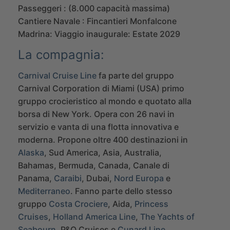
Passeggeri : (8.000 capacità massima)
Cantiere Navale : Fincantieri Monfalcone
Madrina:
Viaggio inaugurale: Estate 2029
La compagnia:
Carnival Cruise Line
fa parte del gruppo
Carnival Corporation di Miami (USA) primo
gruppo crocieristico al mondo e quotato alla
borsa di New York. Opera con 26 navi in
servizio e vanta di una flotta innovativa e
moderna.
Propone oltre 400 destinazioni in
Alaska
, Sud America, Asia, Australia,
Bahamas, Bermuda, Canada, Canale di
Panama,
Caraibi
, Dubai,
Nord Europa
e
Mediterraneo
.
Fanno parte dello stesso
gruppo
Costa Crociere
, Aida,
Princess
Cruises
,
Holland America Line
,
The Yachts of
Seabourn
, P&O Cruises e
Cunard Line
.