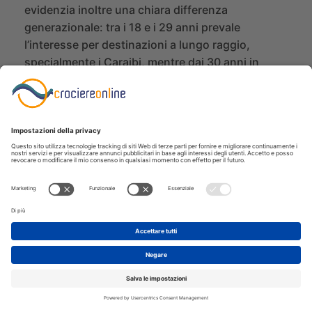
evidenzia inoltre una chiara differenza
generazionale: tra i 18 e i 29 anni prevale
l’interesse per destinazioni a lungo raggio,
specialmente i Caraibi, mentre dai 30 anni in
su tornano a dominare gli itinerari più vicini,
con il Mediterraneo che raggiunge il suo
massimo livello di attrattività tra i 40-49enni.
Il viaggio in crociera diventa così anche un
modo per ampliare i propri orizzonti, senza
rinunciare a una base stabile e confortevole.
Il vero lusso? Non pensare a nulla
Quali sono
le parole associate alla vacanza in crociera? Il
relax
domina su tutto (63,3%), seguito dal
divertimento
(42%) e dall’
idea di scoperta
(34,5%). La crociera si afferma così come il
luogo ideale in cui queste dimensioni
convivono. Più che una vacanza, una sorta di